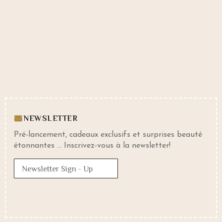
NEWSLETTER
Pré-lancement, cadeaux exclusifs et surprises beauté
étonnantes … Inscrivez-vous à la newsletter!
JOIN OUR NEWSLETTER
Newsletter Sign - Up
Subscribe now to get
30%
off on any product!
Don’t show this popup again