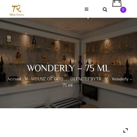
0
WONDERLY – 75 ML
Accueil
Ψ
HOUSE OF OUD
,
OLFACTIFBYTR
Ψ
Wonderly –
75 ml